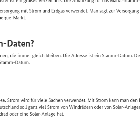
er ist ein großes Verzeichnis. Die Abkürzung für das Markt-Stamm-
 Versorgung mit Strom und Erdgas verwendet. Man sagt zur Versorgun
ergie-Markt.
m-Daten?
en, die immer gleich bleiben. Die Adresse ist ein Stamm-Datum. D
n Stamm-Datum.
e. Strom wird für viele Sachen verwendet. Mit Strom kann man den 
utschland soll ganz viel Strom von Windrädern oder von Solar-Anla
ad oder eine Solar-Anlage hat.